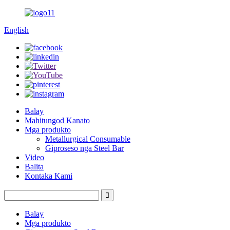
English
Balay
Mahitungod Kanato
Mga produkto
Metallurgical Consumable
Giproseso nga Steel Bar
Video
Balita
Kontaka Kami
Balay
Mga produkto