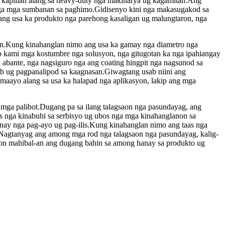
a kapilian alang sa heavy-duty nga makinarya ug kagamitan.Ang
 nga mga sumbanan sa paghimo.Gidisenyo kini nga makasugakod sa
 ang usa ka produkto nga parehong kasaligan ug malungtaron, nga
on.Kung kinahanglan nimo ang usa ka gamay nga diametro nga
 kami mga kostumbre nga solusyon, nga gitugotan ka nga ipahiangay
bante, nga nagsiguro nga ang coating hingpit nga nagsunod sa
 ug pagpanalipod sa kaagnasan.Giwagtang usab niini ang
maayo alang sa usa ka halapad nga aplikasyon, lakip ang mga
 mga palibot.Dugang pa sa ilang talagsaon nga pasundayag, ang
as nga kinabuhi sa serbisyo ug ubos nga mga kinahanglanon sa
unay nga pag-ayo ug pag-ilis.Kung kinahanglan nimo ang taas nga
o.Nagtanyag ang among mga rod nga talagsaon nga pasundayag, kalig-
aron mahibal-an ang dugang bahin sa among hanay sa produkto ug