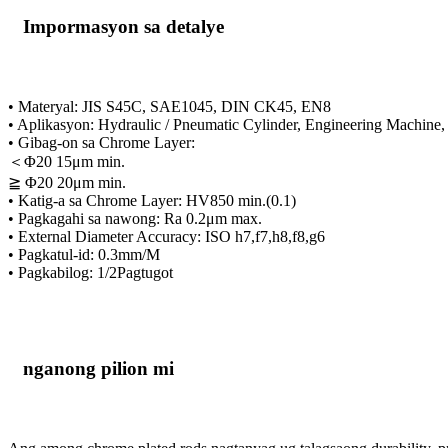
Impormasyon sa detalye
• Materyal: JIS S45C, SAE1045, DIN CK45, EN8
• Aplikasyon: Hydraulic / Pneumatic Cylinder, Engineering Machine,
• Gibag-on sa Chrome Layer:
＜Φ20 15μm min.
≧ Φ20 20μm min.
• Katig-a sa Chrome Layer: HV850 min.(0.1)
• Pagkagahi sa nawong: Ra 0.2μm max.
• External Diameter Accuracy: ISO h7,f7,h8,f8,g6
• Pagkatul-id: 0.3mm/M
• Pagkabilog: 1/2Pagtugot
nganong pilion mi