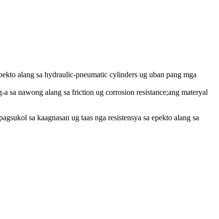
pekto alang sa hydraulic-pneumatic cylinders ug uban pang mga
-a sa nawong alang sa friction ug corrosion resistance;ang materyal
sukol sa kaagnasan ug taas nga resistensya sa epekto alang sa