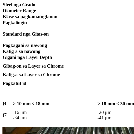
Steel nga Grado
Diameter Range
Klase sa pagkamatugtanon
Pagkalingin
Standard nga Gitas-on
Pagkagahi sa nawong
Katig-a sa nawong
Gigahi nga Layer Depth
Gibag-on sa Layer sa Chrome
Katig-a sa Layer sa Chrome
Pagkatul-id
Ø
> 10 mm ≤ 18 mm
> 18 mm ≤ 30 mm
-16 μm
-20 μm
f7
-34 μm
-41 μm