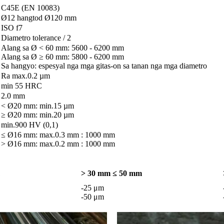
C45E (EN 10083)
Ø12 hangtod Ø120 mm
ISO f7
Diametro tolerance / 2
Alang sa Ø < 60 mm: 5600 - 6200 mm
Alang sa Ø ≥ 60 mm: 5800 - 6200 mm
Sa hangyo: espesyal nga mga gitas-on sa tanan nga mga diametro
Ra max.0.2 µm
min 55 HRC
2.0 mm
< Ø20 mm: min.15 µm
≥ Ø20 mm: min.20 µm
min.900 HV (0,1)
≤ Ø16 mm: max.0.3 mm : 1000 mm
> Ø16 mm: max.0.2 mm : 1000 mm
> 30 mm ≤ 50 mm
-25 μm
-50 μm