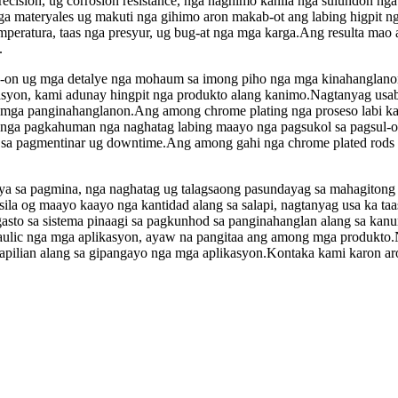
recision, ug corrosion resistance, nga naghimo kanila nga sulundon ng
ga materyales ug makuti nga gihimo aron makab-ot ang labing higpit
mperatura, taas nga presyur, ug bug-at nga mga karga.Ang resulta mao
.
ak-on ug mga detalye nga mohaum sa imong piho nga mga kinahanglan
asyon, kami adunay hingpit nga produkto alang kanimo.Nagtanyag usab
ga panginahanglanon.Ang among chrome plating nga proseso labi ka a
ga pagkahuman nga naghatag labing maayo nga pagsukol sa pagsul-ob
o sa pagmentinar ug downtime.Ang among gahi nga chrome plated rods 
iya sa pagmina, nga naghatag ug talagsaong pasundayag sa mahagitong
ila og maayo kaayo nga kantidad alang sa salapi, nagtanyag usa ka ta
asto sa sistema pinaagi sa pagkunhod sa panginahanglan alang sa kan
ydraulic nga mga aplikasyon, ayaw na pangitaa ang among mga produkt
a kapilian alang sa gipangayo nga mga aplikasyon.Kontaka kami karon 