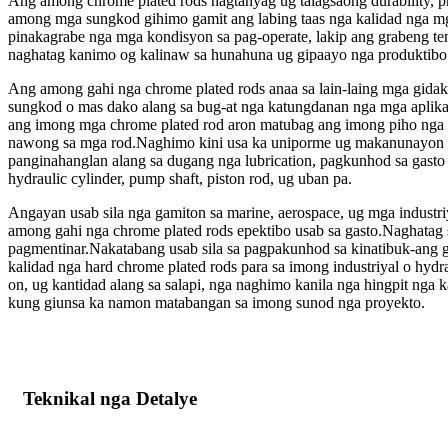
Ang among chrome plated rods nagtanyag ug talagsaong durability, p
among mga sungkod gihimo gamit ang labing taas nga kalidad nga m
pinakagrabe nga mga kondisyon sa pag-operate, lakip ang grabeng te
naghatag kanimo og kalinaw sa hunahuna ug gipaayo nga produktibo
Ang among gahi nga chrome plated rods anaa sa lain-laing mga gid
sungkod o mas dako alang sa bug-at nga katungdanan nga mga aplik
ang imong mga chrome plated rod aron matubag ang imong piho nga m
nawong sa mga rod.Naghimo kini usa ka uniporme ug makanunayon n
panginahanglan alang sa dugang nga lubrication, pagkunhod sa gast
hydraulic cylinder, pump shaft, piston rod, ug uban pa.
Angayan usab sila nga gamiton sa marine, aerospace, ug mga industr
among gahi nga chrome plated rods epektibo usab sa gasto.Naghatag s
pagmentinar.Nakatabang usab sila sa pagpakunhod sa kinatibuk-ang g
kalidad nga hard chrome plated rods para sa imong industriyal o h
on, ug kantidad alang sa salapi, nga naghimo kanila nga hingpit ng
kung giunsa ka namon matabangan sa imong sunod nga proyekto.
Teknikal nga Detalye