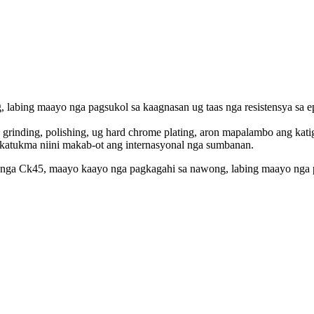
labing maayo nga pagsukol sa kaagnasan ug taas nga resistensya sa e
 grinding, polishing, ug hard chrome plating, aron mapalambo ang katig
 katukma niini makab-ot ang internasyonal nga sumbanan.
 nga Ck45, maayo kaayo nga pagkagahi sa nawong, labing maayo nga pag