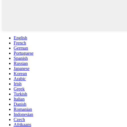
English
French
German
Portuguese
Spanish
Russian
Japanese
Korean
Arabic
Irish
Greek
Turkish
Italian
Danish
Romanian
Indonesian
Czech
Afrikaans