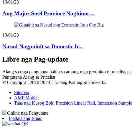
10/01/23
Ang Major Steel Province Naghimo ...
10/01/23
Nasod Nagpainit sa Domestic Ir...
Libre nga Pag-update
Alang sa mga pangutana bahin sa among mga produkto o pricelist, pa
Pangutana Alang sa Pricelist
© Copyright - 2010-2023 : Tanang Katungod Gireserba.
Sitemap
AMP Mobile
Taas nga Kusog Bolt
,
Precision Linear Rail
,
Immersion Sample
Ipadala ang Email