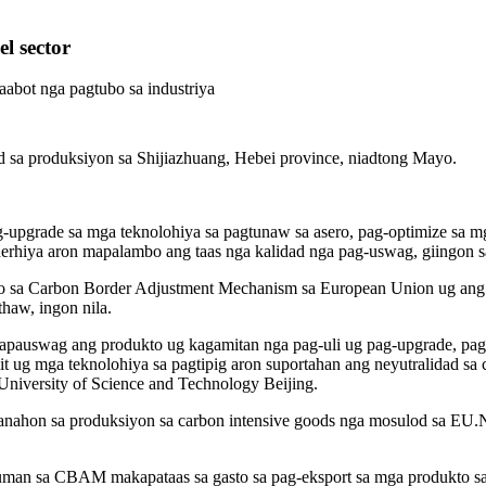
l sector
abot nga pagtubo sa industriya
d sa produksiyon sa Shijiazhuang, Hebei province, niadtong Mayo.
pgrade sa mga teknolohiya sa pagtunaw sa asero, pag-optimize sa mg
enerhiya aron mapalambo ang taas nga kalidad nga pag-uswag, giingon s
o sa Carbon Border Adjustment Mechanism sa European Union ug ang p
haw, ingon nila.
pauswag ang produkto ug kagamitan nga pag-uli ug pag-upgrade, pagp
 ug mga teknolohiya sa pagtipig aron suportahan ang neyutralidad sa c
niversity of Science and Technology Beijing.
ahon sa produksiyon sa carbon intensive goods nga mosulod sa EU.N
uman sa CBAM makapataas sa gasto sa pag-eksport sa mga produkto sa a