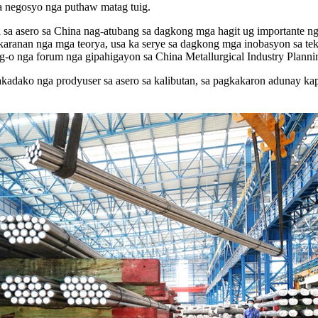
a negosyo nga puthaw matag tuig.
a sa asero sa China nag-atubang sa dagkong mga hagit ug importante n
ukaranan nga mga teorya, usa ka serye sa dagkong mga inobasyon sa te
 nga forum nga gipahigayon sa China Metallurgical Industry Planning
kadako nga prodyuser sa asero sa kalibutan, sa pagkakaron adunay kap