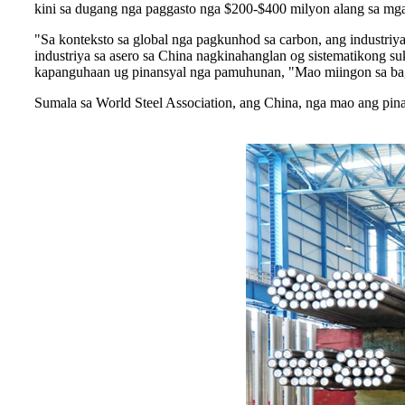
kini sa dugang nga paggasto nga $200-$400 milyon alang sa mg
"Sa konteksto sa global nga pagkunhod sa carbon, ang industriy
industriya sa asero sa China nagkinahanglan og sistematikong s
kapanguhaan ug pinansyal nga pamuhunan, "Mao miingon sa bag-o
Sumala sa World Steel Association, ang China, nga mao ang pina