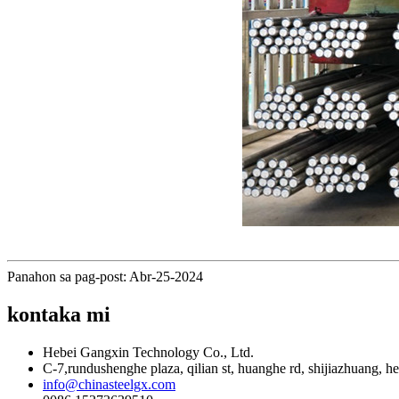
Panahon sa pag-post: Abr-25-2024
kontaka mi
Hebei Gangxin Technology Co., Ltd.
C-7,rundushenghe plaza, qilian st, huanghe rd, shijiazhuang, h
info@chinasteelgx.com