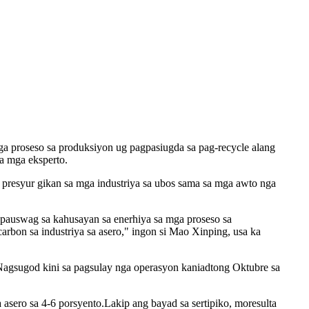
a proseso sa produksiyon ug pagpasiugda sa pag-recycle alang
a mga eksperto.
resyur gikan sa mga industriya sa ubos sama sa mga awto nga
auswag sa kahusayan sa enerhiya sa mga proseso sa
arbon sa industriya sa asero," ingon si Mao Xinping, usa ka
agsugod kini sa pagsulay nga operasyon kaniadtong Oktubre sa
sero sa 4-6 porsyento.Lakip ang bayad sa sertipiko, moresulta