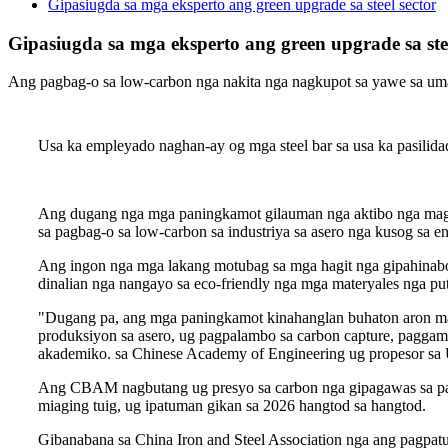
Gipasiugda sa mga eksperto ang green upgrade sa steel sector
Gipasiugda sa mga eksperto ang green upgrade sa stee
Ang pagbag-o sa low-carbon nga nakita nga nagkupot sa yawe sa uma
Usa ka empleyado naghan-ay og mga steel bar sa usa ka pasilida
Ang dugang nga mga paningkamot gilauman nga aktibo nga mag-u
sa pagbag-o sa low-carbon sa industriya sa asero nga kusog sa 
Ang ingon nga mga lakang motubag sa mga hagit nga gipahinab
dinalian nga nangayo sa eco-friendly nga mga materyales nga put
"Dugang pa, ang mga paningkamot kinahanglan buhaton aron ma
produksiyon sa asero, ug pagpalambo sa carbon capture, paggamit
akademiko. sa Chinese Academy of Engineering ug propesor sa U
Ang CBAM nagbutang ug presyo sa carbon nga gipagawas sa pan
miaging tuig, ug ipatuman gikan sa 2026 hangtod sa hangtod.
Gibanabana sa China Iron and Steel Association nga ang pagpat