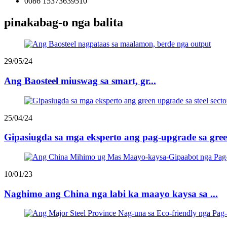
0086 15373639510
pinakabag-o nga balita
29/05/24
Ang Baosteel miuswag sa smart, gr...
25/04/24
Gipasiugda sa mga eksperto ang pag-upgrade sa gree
10/01/23
Naghimo ang China nga labi ka maayo kaysa sa ...