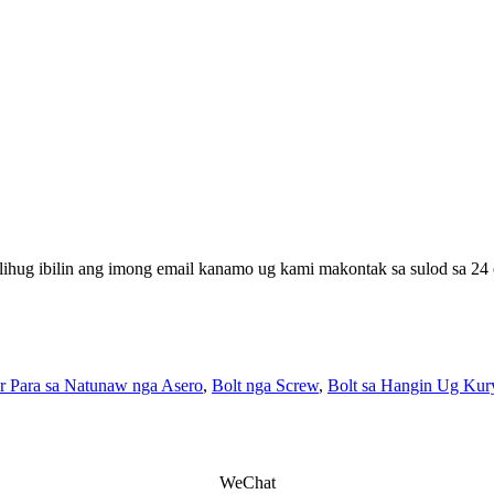
lihug ibilin ang imong email kanamo ug kami makontak sa sulod sa 24 
r Para sa Natunaw nga Asero
,
Bolt nga Screw
,
Bolt sa Hangin Ug Kur
WeChat