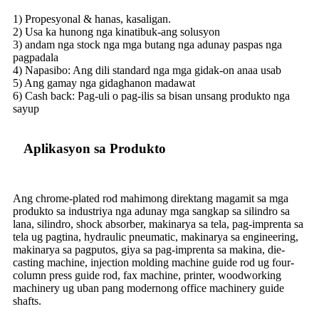
1) Propesyonal & hanas, kasaligan.
2) Usa ka hunong nga kinatibuk-ang solusyon
3) andam nga stock nga mga butang nga adunay paspas nga
pagpadala
4) Napasibo: Ang dili standard nga mga gidak-on anaa usab
5) Ang gamay nga gidaghanon madawat
6) Cash back: Pag-uli o pag-ilis sa bisan unsang produkto nga
sayup
Aplikasyon sa Produkto
Ang chrome-plated rod mahimong direktang magamit sa mga
produkto sa industriya nga adunay mga sangkap sa silindro sa
lana, silindro, shock absorber, makinarya sa tela, pag-imprenta sa
tela ug pagtina, hydraulic pneumatic, makinarya sa engineering,
makinarya sa pagputos, giya sa pag-imprenta sa makina, die-
casting machine, injection molding machine guide rod ug four-
column press guide rod, fax machine, printer, woodworking
machinery ug uban pang modernong office machinery guide
shafts.