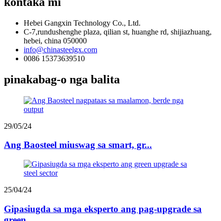
kontaka mi
Hebei Gangxin Technology Co., Ltd.
C-7,rundushenghe plaza, qilian st, huanghe rd, shijiazhuang,
hebei, china 050000
info@chinasteelgx.com
0086 15373639510
pinakabag-o nga balita
29/05/24
Ang Baosteel miuswag sa smart, gr...
25/04/24
Gipasiugda sa mga eksperto ang pag-upgrade sa
green...