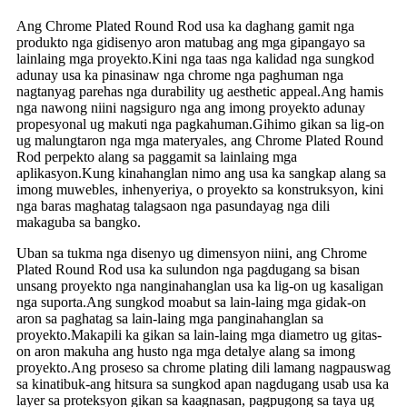
Ang Chrome Plated Round Rod usa ka daghang gamit nga
produkto nga gidisenyo aron matubag ang mga gipangayo sa
lainlaing mga proyekto.Kini nga taas nga kalidad nga sungkod
adunay usa ka pinasinaw nga chrome nga paghuman nga
nagtanyag parehas nga durability ug aesthetic appeal.Ang hamis
nga nawong niini nagsiguro nga ang imong proyekto adunay
propesyonal ug makuti nga pagkahuman.Gihimo gikan sa lig-on
ug malungtaron nga mga materyales, ang Chrome Plated Round
Rod perpekto alang sa paggamit sa lainlaing mga
aplikasyon.Kung kinahanglan nimo ang usa ka sangkap alang sa
imong muwebles, inhenyeriya, o proyekto sa konstruksyon, kini
nga baras maghatag talagsaon nga pasundayag nga dili
makaguba sa bangko.
Uban sa tukma nga disenyo ug dimensyon niini, ang Chrome
Plated Round Rod usa ka sulundon nga pagdugang sa bisan
unsang proyekto nga nanginahanglan usa ka lig-on ug kasaligan
nga suporta.Ang sungkod moabut sa lain-laing mga gidak-on
aron sa paghatag sa lain-laing mga panginahanglan sa
proyekto.Makapili ka gikan sa lain-laing mga diametro ug gitas-
on aron makuha ang husto nga mga detalye alang sa imong
proyekto.Ang proseso sa chrome plating dili lamang nagpauswag
sa kinatibuk-ang hitsura sa sungkod apan nagdugang usab usa ka
layer sa proteksyon gikan sa kaagnasan, pagpugong sa taya ug