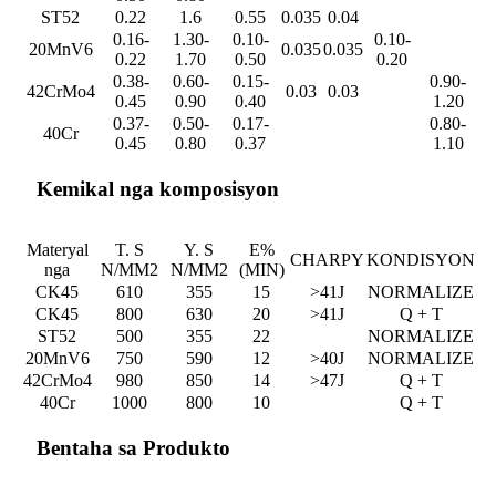
ST52
0.22
1.6
0.55
0.035
0.04
0.16-
1.30-
0.10-
0.10-
20MnV6
0.035
0.035
0.22
1.70
0.50
0.20
0.38-
0.60-
0.15-
0.90-
42CrMo4
0.03
0.03
0.45
0.90
0.40
1.20
0.37-
0.50-
0.17-
0.80-
40Cr
0.45
0.80
0.37
1.10
Kemikal nga komposisyon
Materyal
T. S
Y. S
E%
CHARPY
KONDISYON
nga
N/MM2
N/MM2
(MIN)
CK45
610
355
15
>41J
NORMALIZE
CK45
800
630
20
>41J
Q + T
ST52
500
355
22
NORMALIZE
20MnV6
750
590
12
>40J
NORMALIZE
42CrMo4
980
850
14
>47J
Q + T
40Cr
1000
800
10
Q + T
Bentaha sa Produkto