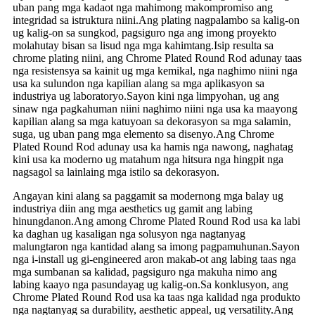
uban pang mga kadaot nga mahimong makompromiso ang
integridad sa istruktura niini.Ang plating nagpalambo sa kalig-on
ug kalig-on sa sungkod, pagsiguro nga ang imong proyekto
molahutay bisan sa lisud nga mga kahimtang.Isip resulta sa
chrome plating niini, ang Chrome Plated Round Rod adunay taas
nga resistensya sa kainit ug mga kemikal, nga naghimo niini nga
usa ka sulundon nga kapilian alang sa mga aplikasyon sa
industriya ug laboratoryo.Sayon kini nga limpyohan, ug ang
sinaw nga pagkahuman niini naghimo niini nga usa ka maayong
kapilian alang sa mga katuyoan sa dekorasyon sa mga salamin,
suga, ug uban pang mga elemento sa disenyo.Ang Chrome
Plated Round Rod adunay usa ka hamis nga nawong, naghatag
kini usa ka moderno ug matahum nga hitsura nga hingpit nga
nagsagol sa lainlaing mga istilo sa dekorasyon.
Angayan kini alang sa paggamit sa modernong mga balay ug
industriya diin ang mga aesthetics ug gamit ang labing
hinungdanon.Ang among Chrome Plated Round Rod usa ka labi
ka daghan ug kasaligan nga solusyon nga nagtanyag
malungtaron nga kantidad alang sa imong pagpamuhunan.Sayon
nga i-install ug gi-engineered aron makab-ot ang labing taas nga
mga sumbanan sa kalidad, pagsiguro nga makuha nimo ang
labing kaayo nga pasundayag ug kalig-on.Sa konklusyon, ang
Chrome Plated Round Rod usa ka taas nga kalidad nga produkto
nga nagtanyag sa durability, aesthetic appeal, ug versatility.Ang