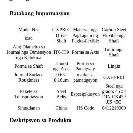
Batakang Impormasyon
Model No.
GXPR01
Materyal nga
Carbon Steel
Drive
Pagkagahi ug
Flexible nga
load
Shaft
Pagka-flexible
Shaft
Ang Diametro sa
Tul-id nga
Journal nga Dimensyon
IT6-IT9
Porma sa Axis
Shaft
nga Katukma
Tinuod
Porma sa
Porma sa Shaft
Lingin
nga Axis
Panagway
Journal Surface
0.63-
marka sa
GXHPR01
Roughness
0.16μm
pamatigayon
Steel nga
Pakete sa
Steel
grado: 45 # /
Espesipikasyon
Transportasyon
Belts
DIN CK45 /
JIS 45C
Sinugdanan
China
HS Code
8412210000
Deskripsyon sa Produkto