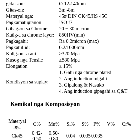
gidak-on:
Ø 12-140mm
Gitas-on:
3m -8m
Materyal nga:
45# DIN CK45/JIS 45C
Pagkamatugtanon
ISO f7
Gibag-on sa Chrome:
20 ~ 30 micron
Katig-a sa chrome layer:
850HV(min)
Pagkagahi:
Ra 0.2micron (max)
Pagkatul-id:
0.2/1000mm
Kalig-on sa ani
≥320 Mpa
Kusog nga Tensile
≥580 Mpa
Elongation
≥ 15%
1. Gahi nga chrome plated
2. Ang induction migahi
Kondisyon sa suplay:
3. Gipalong & Nasuko
4. Ang induction gipagahi sa Q&T
Kemikal nga Komposisyon
Materyal
C%
Mn%
Si%
S%
P%
V%
Cr%
nga
0.42-
0.50-
Ck45
0.04
0.035
0.035
0.50
0.80