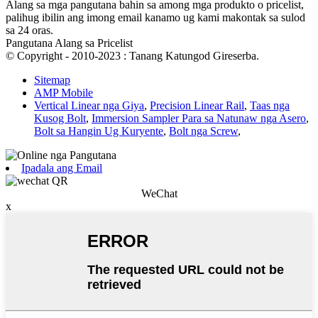
Alang sa mga pangutana bahin sa among mga produkto o pricelist,
palihug ibilin ang imong email kanamo ug kami makontak sa sulod
sa 24 oras.
Pangutana Alang sa Pricelist
© Copyright - 2010-2023 : Tanang Katungod Gireserba.
Sitemap
AMP Mobile
Vertical Linear nga Giya
,
Precision Linear Rail
,
Taas nga
Kusog Bolt
,
Immersion Sampler Para sa Natunaw nga Asero
,
Bolt sa Hangin Ug Kuryente
,
Bolt nga Screw
,
Ipadala ang Email
WeChat
x