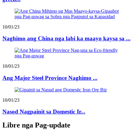
10/01/23
Naghimo ang China nga labi ka maayo kaysa sa ...
10/01/23
Ang Major Steel Province Naghimo ...
10/01/23
Nasod Nagpainit sa Domestic Ir...
Libre nga Pag-update