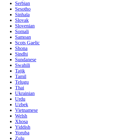
Serbian
Sesotho
Sinhala
Slovak
Slovenian
Somali
Samoan
Scots Gaelic
Shona
Sindhi
Sundanese
Swahili
Tajik
Tamil
Telugu
Thai
Ukrainian
Urdu
Uzbek
Vietnamese
Welsh
Xhosa
Yiddish
Yoruba
Zulu